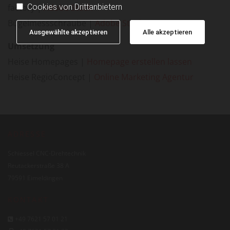
Cookies von Drittanbietern
factory |
Adobe Stock
Bügelmessschraube |
Adobe Stock
Ausgewählte akzeptieren
Alle akzeptieren
Umsetzung
Heise Homepages |
Homepage erstellen lassen
Heise RegioConcept |
Online Marketing Agentur
ADRESSE
Schiessel CNC-Drehtechnik
Reutackerstraße 38 A
79591 Eimeldingen
KONTAKT
+49 7621 57 01 21
