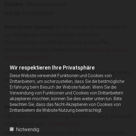
Inhaber:
Michael Schiessel
USt-ID:
DE225420399
Rechtlicher Hinweis:
Die EU hat ein OnlineVerfahren
zur Beilegung von Streitigkeiten zwischen
Unternehmern und Verbrauchern geschaffen.
Informationen dazu finden Sie unter
https://​ec.​europa.​
eu/​consumers/​odr/
Wir respektieren Ihre Privatsphäre
Schiessel CNC-Drehtechnik beteiligt sich nicht an einem
Diese Website verwendet Funktionen und Cookies von
Streitbeilegungsverfahren vor einer
Drittanbietern, um sicherzustellen, dass Sie die bestmögliche
Verbraucherschlichtungsstelle.
Erfahrung beim Besuch der Website haben. Wenn Sie die
Verwendung von Funktionen und Cookies von Drittanbietern
akzeptieren möchten, können Sie dies weiter unten tun. Bitte
beachten Sie, dass das Nicht-Akzeptieren von Cookies von
Bildnachweis
Drittanbietern die Website-Nutzung beeinträchtigt.
CNC lathe machine (Turning machine) cutting the metal
screw thread part |
Adobe Stock
Notwendig
Measuring instrument placed on CNC machine in the