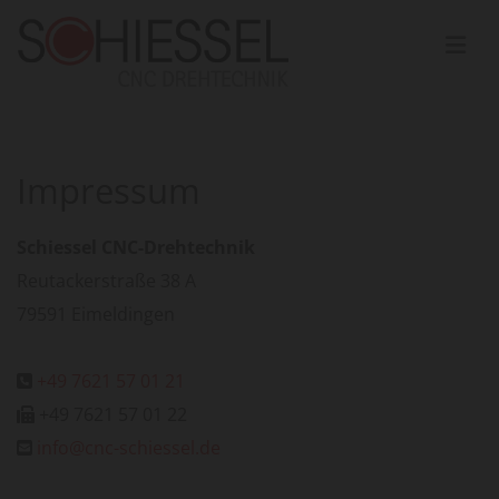
Zum Inhalt springen
Impressum
Schiessel CNC-Drehtechnik
Reutackerstraße 38 A
79591 Eimeldingen
+49 7621 57 01 21

+49 7621 57 01 22

info@cnc-schiessel.de
